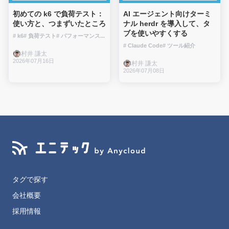
初めての k6 で負荷テスト：
AI エージェント向けターミ
使い方と、つまずいたところ
ナル herdr を導入して、タ
ブを使いやすくする
# k6
# 負荷テスト
# パフォーマンス
...
# Claude Code
# ツール紹介
村井 謙太
2026年07月16日
村井 謙太
2026年07月08日
タグで探す
会社概要
採用情報