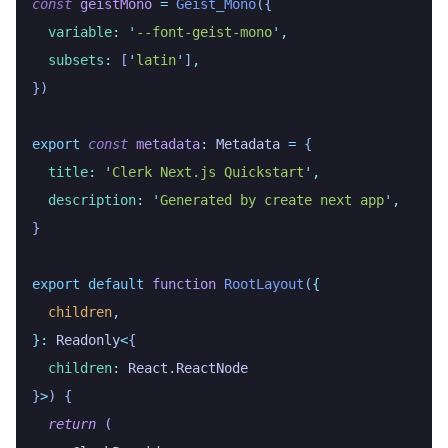
const
 geistMono
 =
 Geist_Mono
({
  variable
:
 '
--font-geist-mono
'
,
  subsets
:
 [
'
latin
'
]
,
})
export
 const
 metadata
:
 Metadata
 =
 {
  title
:
 '
Clerk Next.js Quickstart
'
,
  description
:
 '
Generated by create next app
'
,
}
export
 default
 function
 RootLayout
(
{
  children
,
}:
 Readonly
<
{
  children
:
 React
.
ReactNode
}
>
)
 {
  return
 (