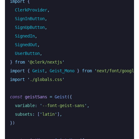
import
 {
  ClerkProvider
,
  SignInButton
,
  SignUpButton
,
  SignedIn
,
  SignedOut
,
  UserButton
,
}
 from
 '
@clerk/nextjs
'
import
 { 
Geist
,
 Geist_Mono
 }
 from
 '
next/font/google
'
import
 '
./globals.css
'
const
 geistSans
 =
 Geist
({
  variable
:
 '
--font-geist-sans
'
,
  subsets
:
 [
'
latin
'
]
,
})