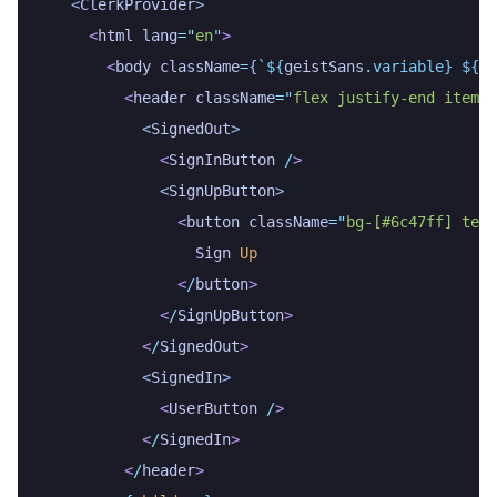
    <
ClerkProvider
>
      <
html
 lang
=
"
en
"
>
        <
body
 className
=
{
`
${
geistSans
.
variable
}
 ${
ge
          <
header
 className
=
"
flex justify-end items-
            <
SignedOut
>
              <
SignInButton
 /
>
              <
SignUpButton
>
                <
button
 className
=
"
bg-[#6c47ff] text
                  Sign
 Up
                <
/
button
>
              <
/
SignUpButton
>
            <
/
SignedOut
>
            <
SignedIn
>
              <
UserButton
 /
>
            <
/
SignedIn
>
          <
/
header
>