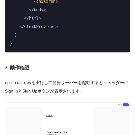
          {
children
}
        <
/
body
>
      <
/
html
>
    <
/
ClerkProvider
>
  )
}
7. 動作確認
npm run dev
を実行して開発サーバーを起動すると、ヘッダーに
Sign InとSign Upボタンが表示されます。