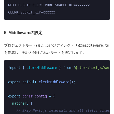
NEXT_PUBLIC_CLERK_PUBLISHABLE_KEY=xxxxxx
CLERK_SECRET_KEY=xxxxxx
5. Middlewareの設定
プロジェクトルート(または
src/
ディレクトリ)に
middleware.ts
を作成し、認証と保護されたルートを設定します。
import
 { 
clerkMiddleware
 }
 from
 '
@clerk/nextjs/serve
export
 default
 clerkMiddleware
()
;
export
 const
 config
 =
 {
  matcher
:
 [
    // Skip Next.js internals and all static files, 