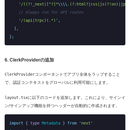
    '
/((?!_next|[^?]*
\\\\
.(?:html?|css|js(?!on)|jpe?
    // Always run for API routes
    '
/(api|trpc)(.*)
'
,
  ]
,
}
;
6. ClerkProviderの追加
ClerkProvider
コンポーネントでアプリ全体をラップすること
で、認証コンテキストをグローバルに利用可能にします。
layout.tsx
に以下のコードを追加します。これにより、サインイ
ン/サインアップ機能を持つヘッダーが自動的に作成されます。
import
 { 
type
 Metadata
 }
 from
 '
next
'