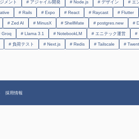
ネジメント
# アジャイル開発
# Node.js
# デザイン
# 
ative
# Rails
# Expo
# React
# Raycast
# Flutter
# Zed AI
# MinusX
# ShellMate
# postgres.new
# 
# Groq
# Llama 3.1
# NotebookLM
# エニテック運営
#
# 負荷テスト
# Next.js
# Redis
# Tailscale
# Twen
要
採用情報