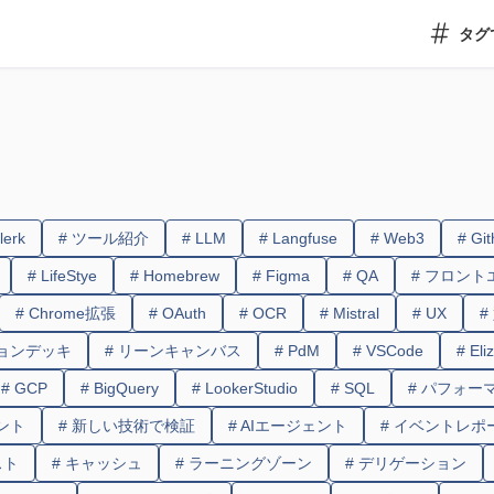
タグ
lerk
# ツール紹介
# LLM
# Langfuse
# Web3
# Gi
# LifeStye
# Homebrew
# Figma
# QA
# フロント
# Chrome拡張
# OAuth
# OCR
# Mistral
# UX
#
ションデッキ
# リーンキャンバス
# PdM
# VSCode
# Eli
# GCP
# BigQuery
# LookerStudio
# SQL
# パフォー
ント
# 新しい技術で検証
# AIエージェント
# イベントレポ
スト
# キャッシュ
# ラーニングゾーン
# デリゲーション