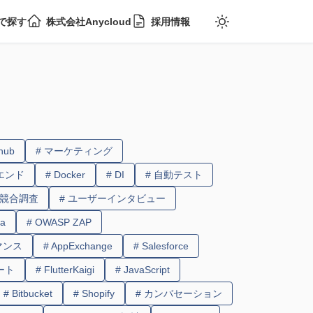
で探す
株式会社Anycloud
採用情報
thub
# マーケティング
エンド
# Docker
# DI
# 自動テスト
 競合調査
# ユーザーインタビュー
za
# OWASP ZAP
マンス
# AppExchange
# Salesforce
ート
# FlutterKaigi
# JavaScript
# Bitbucket
# Shopify
# カンバセーション