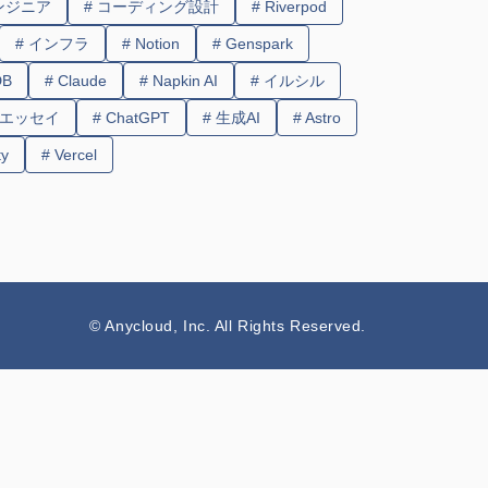
エンジニア
# コーディング設計
# Riverpod
# インフラ
# Notion
# Genspark
DB
# Claude
# Napkin AI
# イルシル
 エッセイ
# ChatGPT
# 生成AI
# Astro
ty
# Vercel
© Anycloud, Inc. All Rights Reserved.