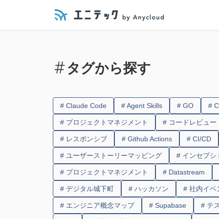
タグから探す
# Claude Code
# Agent Skills
# GO
# C
# プロジェクトマネジメント
# コードレビュー
# レスポンシブ
# Github Actions
# CI/CD
# ユーザーストーリーマッピング
# インセプ
# プロジェクトマネジメント
# Datastream
# デジタル城下町
# ハッカソン
# 社内イベ
# エンジニア概念マップ
# Supabase
# テ