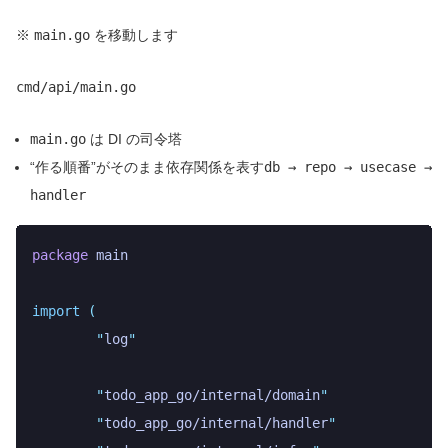
※
main.go
を移動します
cmd/api/main.go
main.go
は DI の司令塔
“作る順番”がそのまま依存関係を表す
db → repo → usecase →
handler
package
 main
import
 (
	"
log
"
	"
todo_app_go/internal/domain
"
	"
todo_app_go/internal/handler
"