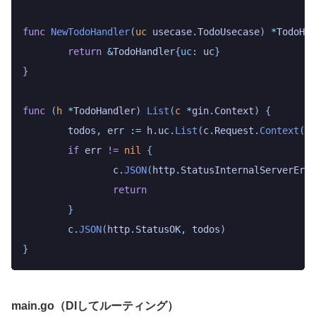
func
 NewTodoHandler
(
uc
 usecase
.
TodoUsecase
)
 *
TodoHan
	return
 &
TodoHandler
{
uc
:
 uc
}
}
func
 (
h 
*
TodoHandler
)
 List
(
c
 *
gin
.
Context
)
 {
	todos
,
 err
 :=
 h
.
uc
.
List
(
c
.
Request
.
Context
())
	if
 err
 !=
 nil
 {
		c
.
JSON
(
http
.
StatusInternalServerErro
		return
	}
	c
.
JSON
(
http
.
StatusOK
,
 todos
)
}
main.go（DIしてルーティング）