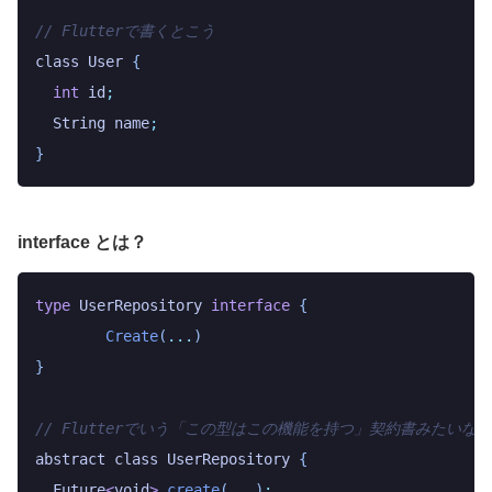
// Flutterで書くとこう
class
 User
 {
  int
 id
;
  String
 name
;
}
interface とは？
type
 UserRepository
 interface
 {
	Create
(
...
)
}
// Flutterでいう「この型はこの機能を持つ」契約書みたいな
abstract
 class
 UserRepository
 {
  Future
<
void
>
 create
(
...
)
;