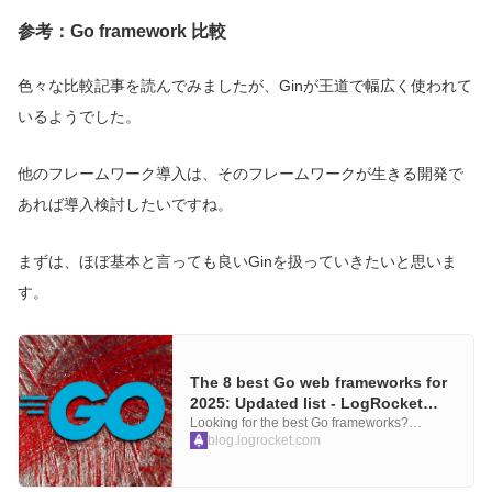
参考：Go framework 比較
色々な比較記事を読んでみましたが、Ginが王道で幅広く使われて
いるようでした。
他のフレームワーク導入は、そのフレームワークが生きる開発で
あれば導入検討したいですね。
まずは、ほぼ基本と言っても良いGinを扱っていきたいと思いま
す。
The 8 best Go web frameworks for
2025: Updated list - LogRocket
Blog
Looking for the best Go frameworks?
Compare the top 8 Go web frameworks for
blog.logrocket.com
2025, including Gin, Fiber, Echo, and Beego.