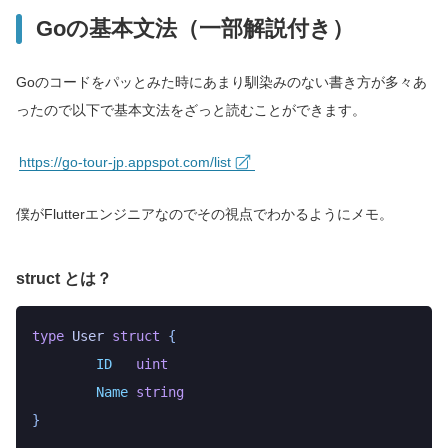
Goの基本文法（一部解説付き）
Goのコードをパッとみた時にあまり馴染みのない書き方が多々あ
ったので以下で基本文法をざっと読むことができます。
https://go-tour-jp.appspot.com/list
僕がFlutterエンジニアなのでその視点でわかるようにメモ。
struct とは？
type
 User
 struct
 {
	ID
   uint
	Name
 string
}