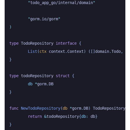
	"
todo_app_go/internal/domain
"
	"
gorm.io/gorm
"
)
type
 TodoRepository
 interface
 {
	List
(
ctx
 context
.
Context
)
 ([]
domain
.
Todo
,
 er
}
type
 todoRepository
 struct
 {
	db
 *
gorm
.
DB
}
func
 NewTodoRepository
(
db
 *
gorm
.
DB
)
 TodoRepository
 {
	return
 &
todoRepository
{
db
:
 db
}
}