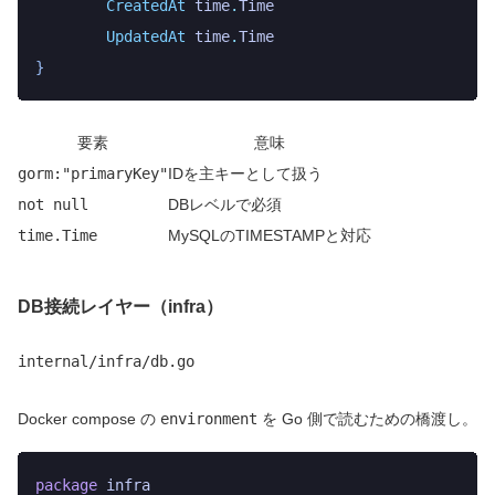
	CreatedAt
 time
.
Time
	UpdatedAt
 time
.
Time
}
要素
意味
gorm:"primaryKey"
IDを主キーとして扱う
not null
DBレベルで必須
time.Time
MySQLのTIMESTAMPと対応
DB接続レイヤー（infra）
internal/infra/db.go
Docker compose の
environment
を Go 側で読むための橋渡し。
package
 infra