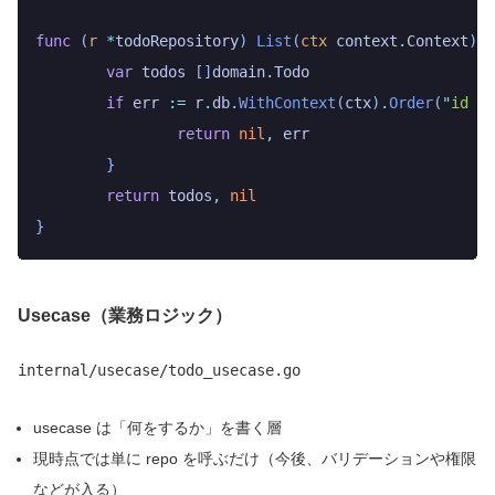
func
 (
r 
*
todoRepository
)
 List
(
ctx
 context
.
Context
)
 (
	var
 todos
 []
domain
.
Todo
	if
 err
 :=
 r
.
db
.
WithContext
(
ctx
)
.
Order
(
"
id de
		return
 nil
,
 err
	}
	return
 todos
,
 nil
}
Usecase（業務ロジック）
internal/usecase/todo_usecase.go
usecase は「何をするか」を書く層
現時点では単に repo を呼ぶだけ（今後、バリデーションや権限
などが入る）