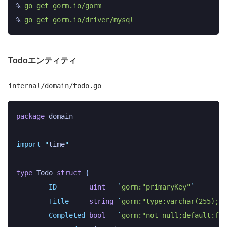
%
 go
 get
 gorm.io/gorm
%
 go
 get
 gorm.io/driver/mysql
Todoエンティティ
internal/domain/todo.go
package
 domain
import
 "
time
"
type
 Todo
 struct
 {
	ID
        uint
   `
gorm:"primaryKey"
`
	Title
     string
 `
gorm:"type:varchar(255);no
	Completed
 bool
   `
gorm:"not null;default:fal