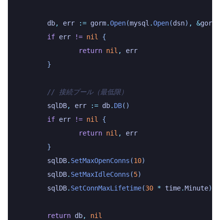
	db
,
 err
 :=
 gorm
.
Open
(
mysql
.
Open
(
dsn
)
,
 &
gorm
.
	if
 err
 !=
 nil
 {
		return
 nil
,
 err
	}
	// 接続プール（最低限）
	sqlDB
,
 err
 :=
 db
.
DB
()
	if
 err
 !=
 nil
 {
		return
 nil
,
 err
	}
	sqlDB
.
SetMaxOpenConns
(
10
)
	sqlDB
.
SetMaxIdleConns
(
5
)
	sqlDB
.
SetConnMaxLifetime
(
30
 *
 time
.
Minute
)
	return
 db
,
 nil