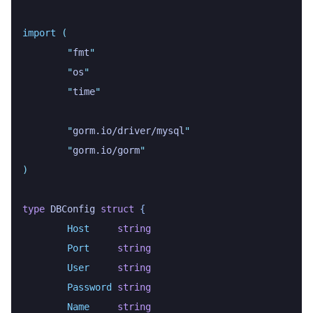
import
 (
	"
fmt
"
	"
os
"
	"
time
"
	"
gorm.io/driver/mysql
"
	"
gorm.io/gorm
"
)
type
 DBConfig
 struct
 {
	Host
     string
	Port
     string
	User
     string
	Password
 string
	Name
     string