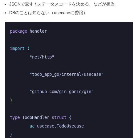
JSONで返す / ステータスコードを決める、などが担当
DBのことは知らない（usecaseに委譲）
package
 handler
import
 (
	"
net/http
"
	"
todo_app_go/internal/usecase
"
	"
github.com/gin-gonic/gin
"
)
type
 TodoHandler
 struct
 {
	uc
 usecase
.
TodoUsecase
}