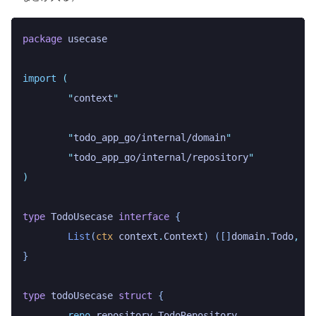
package
 usecase
import
 (
	"
context
"
	"
todo_app_go/internal/domain
"
	"
todo_app_go/internal/repository
"
)
type
 TodoUsecase
 interface
 {
	List
(
ctx
 context
.
Context
)
 ([]
domain
.
Todo
,
 er
}
type
 todoUsecase
 struct
 {
	repo
 repository
.
TodoRepository