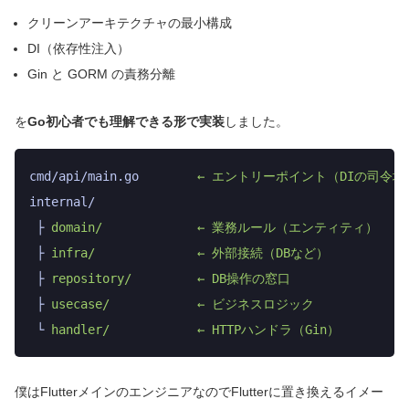
クリーンアーキテクチャの最小構成
DI（依存性注入）
Gin と GORM の責務分離
を
Go初心者でも理解できる形で実装
しました。
cmd/api/main.go
        ←
 エントリーポイント（DIの司令塔
internal/
 ├
 domain/
             ←
 業務ルール（エンティティ）
 ├
 infra/
              ←
 外部接続（DBなど）
 ├
 repository/
         ←
 DB操作の窓口
 ├
 usecase/
            ←
 ビジネスロジック
 └
 handler/
            ←
 HTTPハンドラ（Gin）
僕はFlutterメインのエンジニアなのでFlutterに置き換えるイメー