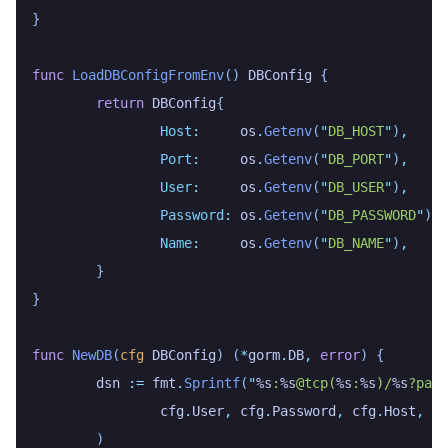
}
func
 LoadDBConfigFromEnv
()
 DBConfig
 {
	return
 DBConfig
{
		Host
:
     os
.
Getenv
(
"
DB_HOST
"
)
,
		Port
:
     os
.
Getenv
(
"
DB_PORT
"
)
,
		User
:
     os
.
Getenv
(
"
DB_USER
"
)
,
		Password
:
 os
.
Getenv
(
"
DB_PASSWORD
"
)
,
		Name
:
     os
.
Getenv
(
"
DB_NAME
"
)
,
	}
}
func
 NewDB
(
cfg
 DBConfig
)
 (
*
gorm
.
DB
,
 error
)
 {
	dsn
 :=
 fmt
.
Sprintf
(
"
%s
:
%s
@tcp(
%s
:
%s
)/
%s
?pars
		cfg
.
User
,
 cfg
.
Password
,
 cfg
.
Host
,
 cf
	)