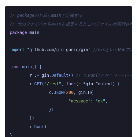
// packageの名前がmainと定義する
// 他のファイルからmainを指定するとこのファイルが実行され
package
 main
import
 "
github.com/gin-gonic/gin
"
 //GinというWeb
func
 main
()
 {
	r
 :=
 gin
.
Default
()
 // r.Run()とかでサーバ
	r
.
GET
(
"
/test
"
,
 func
(
c
 *
gin
.
Context
)
 {
		c
.
JSON
(
200
,
 gin
.
H
{
			"
message
"
:
 "
ok
"
,
		})
	})
	r
.
Run
()
}