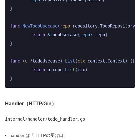
}
func
 NewTodoUsecase
(
repo
 repository
.
TodoRepository
)
 
	return
 &
todoUsecase
{
repo
:
 repo
}
}
func
 (
u 
*
todoUsecase
)
 List
(
ctx
 context
.
Context
)
 ([]
d
	return
 u
.
repo
.
List
(
ctx
)
}
Handler（HTTP/Gin）
internal/handler/todo_handler.go
handler は「HTTPの受け口」