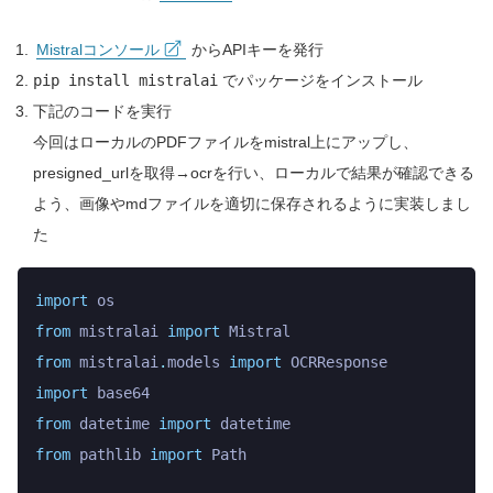
Mistralコンソール
からAPIキーを発行
pip install mistralai
でパッケージをインストール
下記のコードを実行
今回はローカルのPDFファイルをmistral上にアップし、
presigned_urlを取得→ocrを行い、ローカルで結果が確認できる
よう、画像やmdファイルを適切に保存されるように実装しまし
た
import
 os
from
 mistralai 
import
 Mistral
from
 mistralai
.
models 
import
 OCRResponse
import
 base64
from
 datetime 
import
 datetime
from
 pathlib 
import
 Path