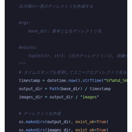
    出力用の一意のディレクトリを作成する
    Args:
        base_dir: 基本となるディレクトリ名
    Returns:
        tuple[str, str]: (出力ディレクトリパス, 画
    """
    # タイムスタンプを使用してユニークなディレクトリ名を生
    timestamp 
=
 datetime
.
now
()
.
strftime
(
"
%Y%m%d_%H%M
    output_dir 
=
 Path
(
base_dir
)
 /
 timestamp
    images_dir 
=
 output_dir 
/
 "
images
"
    # ディレクトリを作成
    os
.
makedirs
(
output_dir
,
 exist_ok
=
True
)
    os
.
makedirs
(
images_dir
,
 exist_ok
=
True
)