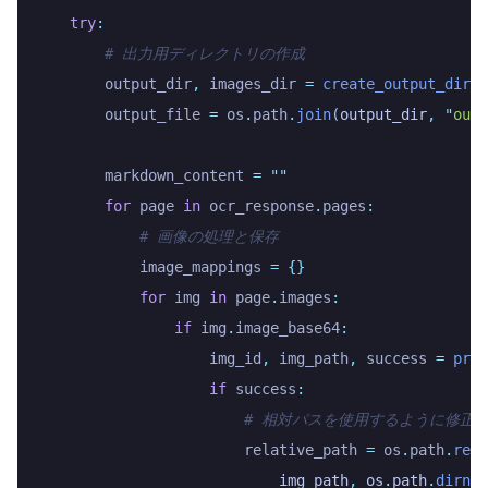
    try
:
        # 出力用ディレクトリの作成
        output_dir
,
 images_dir 
=
 create_output_dirs
(
        output_file 
=
 os
.
path
.
join
(
output_dir
,
 "
outp
        markdown_content 
=
 ""
        for
 page 
in
 ocr_response
.
pages
:
            # 画像の処理と保存
            image_mappings 
=
 {}
            for
 img 
in
 page
.
images
:
                if
 img
.
image_base64
:
                    img_id
,
 img_path
,
 success 
=
 proc
                    if
 success
:
                        # 相対パスを使用するように修正
                        relative_path 
=
 os
.
path
.
relp
                            img_path
,
 os
.
path
.
dirnam