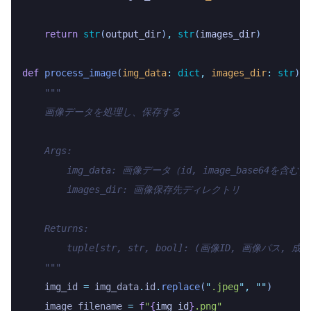
    return
 str
(
output_dir
)
,
 str
(
images_dir
)
def
 process_image
(
img_data
:
 dict
,
 images_dir
:
 str
)
 -
    """
    画像データを処理し、保存する
    Args:
        img_data: 画像データ（id, image_base64を含む）
        images_dir: 画像保存先ディレクトリ
    Returns:
        tuple[str, str, bool]: (画像ID, 画像パス, 
    """
    img_id 
=
 img_data
.
id
.
replace
(
"
.jpeg
"
,
 ""
)
    image_filename 
=
 f
"
{
img_id
}
.png"