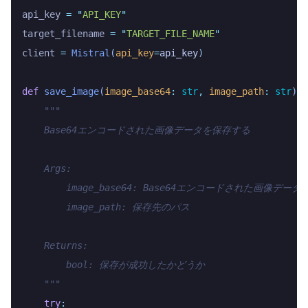
api_key 
=
 "
API_KEY
"
target_filename 
=
 "
TARGET_FILE_NAME
"
client 
=
 Mistral
(
api_key
=
api_key
)
def
 save_image
(
image_base64
:
 str
,
 image_path
:
 str
)
 -
    """
    Base64エンコードされた画像データを保存する
    Args:
        image_base64: Base64エンコードされた画像データ
        image_path: 保存先のパス
    Returns:
        bool: 保存が成功したかどうか
    """
    try
: