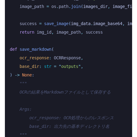
    image_path 
=
 os
.
path
.
join
(
images_dir
,
 image_file
    success 
=
 save_image
(
img_data
.
image_base64
,
 imag
    return
 img_id
,
 image_path
,
 success
def
 save_markdown
(
    ocr_response
:
 OCRResponse
,
    base_dir
:
 str
 =
 "
outputs
"
,
)
 ->
 None
:
    """
    OCRの結果をMarkdownファイルとして保存する
    Args:
        ocr_response: OCR処理からのレスポンス
        base_dir: 出力先の基本ディレクトリ名
    """