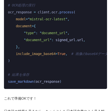
# OCR処理の実行
ocr_response 
=
 client
.
ocr
.
process
(
    model
=
"
mistral-ocr-latest
"
,
    document
={
        "
type
"
:
 "
document_url
"
,
        "
document_url
"
:
 signed_url
.
url
,
    },
    include_image_base64
=
True
,
  # 画像のbase64デー
)
# 結果を保存
save_markdown
(
ocr_response
)
これで準備OKです！