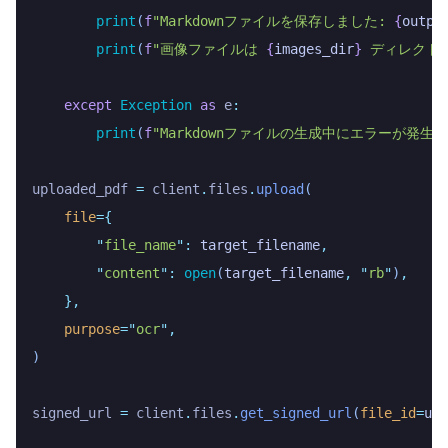
        print
(
f
"Markdownファイルを保存しました: 
{
outpu
        print
(
f
"画像ファイルは 
{
images_dir
}
 ディレクト
    except
 Exception
 as
 e
:
        print
(
f
"Markdownファイルの生成中にエラーが発生し
uploaded_pdf 
=
 client
.
files
.
upload
(
    file
={
        "
file_name
"
:
 target_filename
,
        "
content
"
:
 open
(
target_filename
,
 "
rb
"
)
,
    },
    purpose
=
"
ocr
"
,
)
signed_url 
=
 client
.
files
.
get_signed_url
(
file_id
=
upl