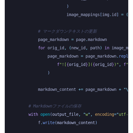
                        )
                        image_mappings
[
img
.
id
]
 =
 (
im
            # マークダウンテキストの更新
            page_markdown 
=
 page
.
markdown
            for
 orig_id
,
 (
new_id
,
 path
)
 in
 image_map
                page_markdown 
=
 page_markdown
.
replac
                    f
"![
{
orig_id
}
](
{
orig_id
}
)"
,
 f
"![
                )
            markdown_content 
+=
 page_markdown 
+
 "\\
n
        # Markdownファイルの保存
        with
 open
(
output_file
,
 "
w
"
,
 encoding
=
"
utf-8
"
            f
.
write
(
markdown_content
)