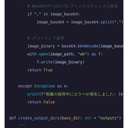
        # Base64データのプレフィックスチェックと除去
        if
 "
,
"
 in
 image_base64
:
            image_base64 
=
 image_base64
.
split
(
"
,
"
)
[
1
        # デコードして保存
        image_binary 
=
 base64
.
b64decode
(
image_base64
        with
 open
(
image_path
,
 "
wb
"
)
 as
 f
:
            f
.
write
(
image_binary
)
        return
 True
    except
 Exception
 as
 e
:
        print
(
f
"画像の保存中にエラーが発生しました: 
{
e
}
"
        return
 False
def
 create_output_dirs
(
base_dir
:
 str
 =
 "
outputs
"
)
 ->
    """