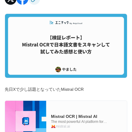
先日Xで少し話題となっていたMistral OCR
Mistral OCR | Mistral AI
The most powerful AI platform for
enterprises. Customize, fine-tune, and
mistral.ai
deploy AI assistants, autonomous agents,