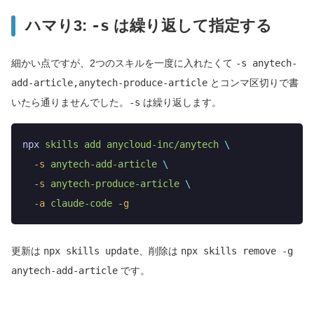
ハマり3:
-s
は繰り返して指定する
細かい点ですが、2つのスキルを一度に入れたくて
-s anytech-
add-article,anytech-produce-article
とコンマ区切りで書
いたら通りませんでした。
-s
は繰り返します。
npx
 skills
 add
 anycloud-inc/anytech
 \
  -s
 anytech-add-article
 \
  -s
 anytech-produce-article
 \
  -a
 claude-code
 -g
更新は
npx skills update
、削除は
npx skills remove -g
anytech-add-article
です。