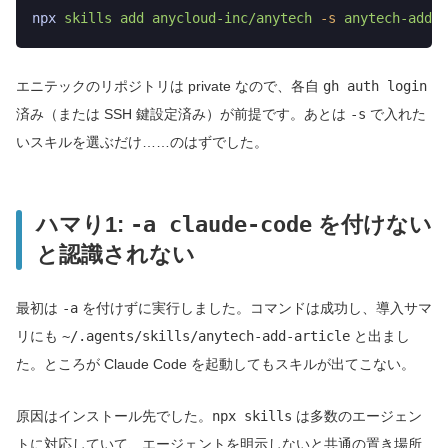
npx
 skills
 add
 anycloud-inc/anytech
 -s
 anytech-add-a
エニテックのリポジトリは private なので、各自
gh auth login
済み（または SSH 鍵設定済み）が前提です。あとは
-s
で入れた
いスキルを選ぶだけ……のはずでした。
ハマり1:
-a claude-code
を付けない
と認識されない
最初は
-a
を付けずに実行しました。コマンドは成功し、導入サマ
リにも
~/.agents/skills/anytech-add-article
と出まし
た。ところが Claude Code を起動してもスキルが出てこない。
原因はインストール先でした。
npx skills
は多数のエージェン
トに対応していて、エージェントを明示しないと共通の置き場所