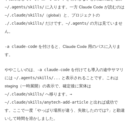
~/.agents/skills/
に入ります。一方 Claude Code が読むのは
~/.claude/skills/
（global）と、プロジェクトの
./.claude/skills/
だけです。
~/.agents/
の方は見ていませ
ん。
-a claude-code
を付けると、Claude Code 用のパスに入りま
す。
ややこしいのは、
-a claude-code
を付けても導入の途中サマリ
には
~/.agents/skills/...
と表示されることです。これは
staging（一時展開）の表示で、確定後に実体は
~/.claude/skills/
へ移ります。
→
~/.claude/skills/anytech-add-article
と出れば成功で
す。ここで一度「やっぱり場所が違う、失敗したのでは?」と勘違
いして時間を溶かしました。