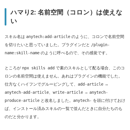
ハマり2: 名前空間（コロン）は使えな
い
スキル名は
anytech:add-article
のように、コロンで名前空間
を切りたいと思っていました。プラグインだと
/plugin-
name:skill-name
のように呼べるので、その感覚です。
ところが
npx skills add
で素のスキルとして配る場合、このコ
ロンの名前空間は使えません。あれはプラグインの機能でした。
仕方なくハイフンでグルーピングして、
add-article
→
anytech-add-article
、
write-article
→
anytech-
produce-article
と改名しました。
anytech-
を頭に付けておけ
ば、インストール済みスキルの一覧で並んだときに自分たちのも
のだと分かります。